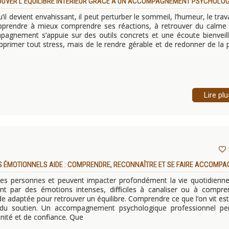
ROUVER L’ÉQUILIBRE INTÉRIEUR GRÂCE À UN ACCOMPAGNEMENT PSYCHOLO
’il devient envahissant, il peut perturber le sommeil, l’humeur, le trava
’apprendre à mieux comprendre ses réactions, à retrouver du calme
pagnement s’appuie sur des outils concrets et une écoute bienveil
upprimer tout stress, mais de le rendre gérable et de redonner de la 
Lire plu
 ÉMOTIONNELS AIDE : COMPRENDRE, RECONNAÎTRE ET SE FAIRE ACCOMPA
s personnes et peuvent impacter profondément la vie quotidienne
tent par des émotions intenses, difficiles à canaliser ou à compre
ide adaptée pour retrouver un équilibre. Comprendre ce que l’on vit es
 du soutien. Un accompagnement psychologique professionnel pe
énité et de confiance. Que