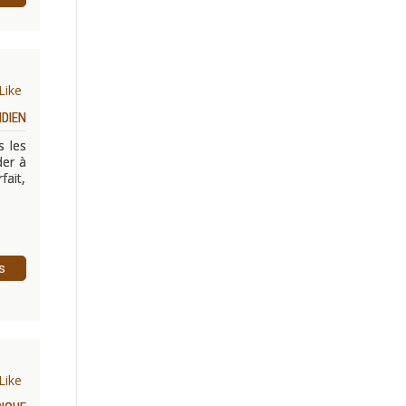
Like
IDIEN
s les
der à
fait,
s
Like