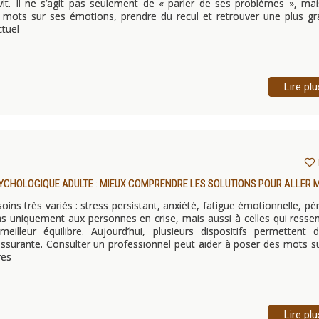
t. Il ne s’agit pas seulement de « parler de ses problèmes », ma
s mots sur ses émotions, prendre du recul et retrouver une plus g
tuel
Lire plu
YCHOLOGIQUE ADULTE : MIEUX COMPRENDRE LES SOLUTIONS POUR ALLER 
ns très variés : stress persistant, anxiété, fatigue émotionnelle, pé
e pas uniquement aux personnes en crise, mais aussi à celles qui resse
illeur équilibre. Aujourd’hui, plusieurs dispositifs permettent d
ssurante. Consulter un professionnel peut aider à poser des mots s
res
Lire plu