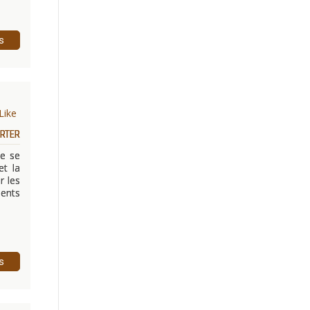
s
Like
ERTER
ne se
et la
r les
ents
s