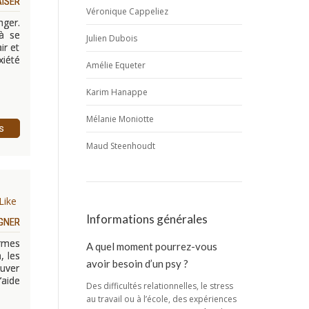
AISER
Véronique Cappeliez
nger.
 à se
Julien Dubois
ir et
xiété
Amélie Equeter
Karim Hanappe
Mélanie Moniotte
s
Maud Steenhoudt
Like
Informations générales
AGNER
armes
A quel moment pourrez-vous
, les
avoir besoin d’un psy ?
ouver
’aide
Des difficultés relationnelles, le stress
au travail ou à l’école, des expériences