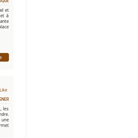
GIQUE
il et
 et à
lante
place
s
Like
GNER
, les
ndre.
t une
rmet