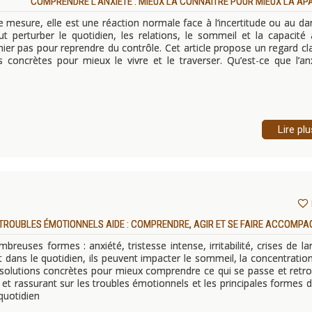
COMPRENDRE L’ANXIÉTÉ : MIEUX LA CONNAÎTRE POUR MIEUX LA AP
ine mesure, elle est une réaction normale face à l’incertitude ou au da
eut perturber le quotidien, les relations, le sommeil et la capacité
mier pas pour reprendre du contrôle. Cet article propose un regard cla
concrètes pour mieux le vivre et le traverser. Qu’est-ce que l’an
Lire plu
TROUBLES ÉMOTIONNELS AIDE : COMPRENDRE, AGIR ET SE FAIRE ACCOMP
euses formes : anxiété, tristesse intense, irritabilité, crises de l
 dans le quotidien, ils peuvent impacter le sommeil, la concentration
des solutions concrètes pour mieux comprendre ce qui se passe et retr
e et rassurant sur les troubles émotionnels et les principales formes d
quotidien