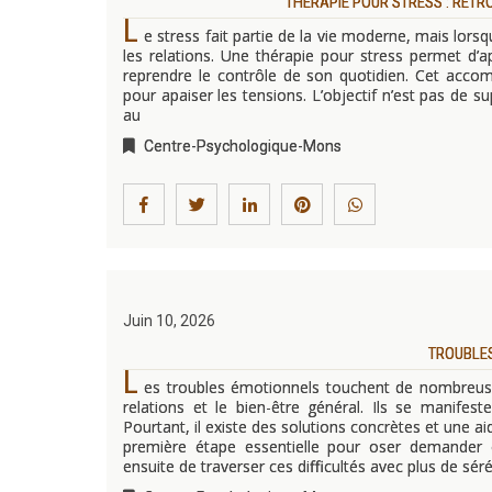
THÉRAPIE POUR STRESS : RET
L
e stress fait partie de la vie moderne, mais lorsqu
les relations. Une thérapie pour stress permet d
reprendre le contrôle de son quotidien. Cet accom
pour apaiser les tensions. L’objectif n’est pas de s
au
Centre-Psychologique-Mons
Juin 10, 2026
TROUBLES
L
es troubles émotionnels touchent de nombreuse
relations et le bien-être général. Ils se manifes
Pourtant, il existe des solutions concrètes et une a
première étape essentielle pour oser demander
ensuite de traverser ces difficultés avec plus de sér