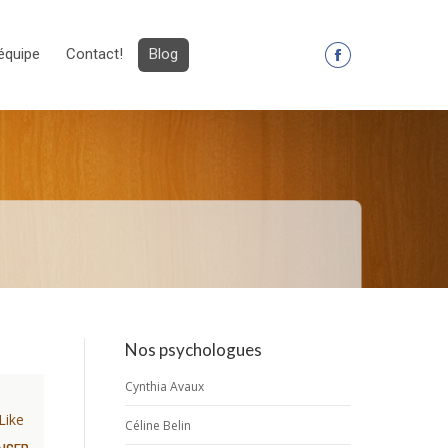
équipe
Contact!
Blog
La
page
Facebook
s'ouvre
dans
une
nouvelle
fenêtre
Nos psychologues
Cynthia Avaux
Like
Céline Belin