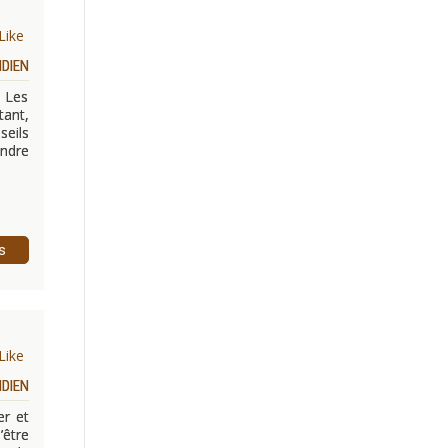
Like
IDIEN
 Les
tant,
seils
endre
s
Like
IDIEN
er et
’être