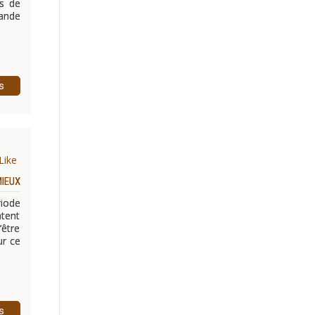
is de
rande
s
Like
MIEUX
riode
ntent
’être
ur ce
s