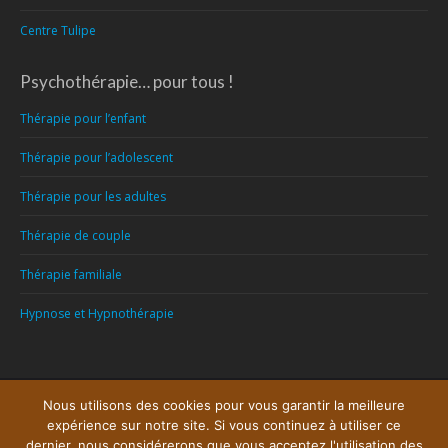
Centre Tulipe
Psychothérapie… pour tous !
Thérapie pour l’enfant
Thérapie pour l’adolescent
Thérapie pour les adultes
Thérapie de couple
Thérapie familiale
Hypnose et Hypnothérapie
Menu
Nous utilisons des cookies pour vous garantir la meilleure
expérience sur notre site. Si vous continuez à utiliser ce
Copyright © 2026
Centre Psychologique Mons
, tous droits réservés.
dernier, nous considérerons que vous acceptez l'utilisation des