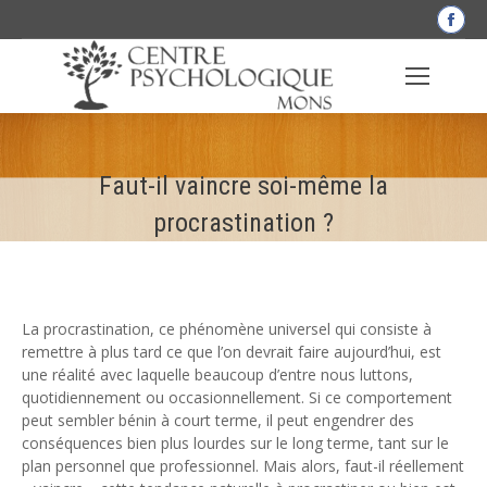
La
pag
Fac
s'o
dan
une
Faut-il vaincre soi-même la
nou
fen
procrastination ?
La procrastination, ce phénomène universel qui consiste à
remettre à plus tard ce que l’on devrait faire aujourd’hui, est
une réalité avec laquelle beaucoup d’entre nous luttons,
quotidiennement ou occasionnellement. Si ce comportement
peut sembler bénin à court terme, il peut engendrer des
conséquences bien plus lourdes sur le long terme, tant sur le
plan personnel que professionnel. Mais alors, faut-il réellement