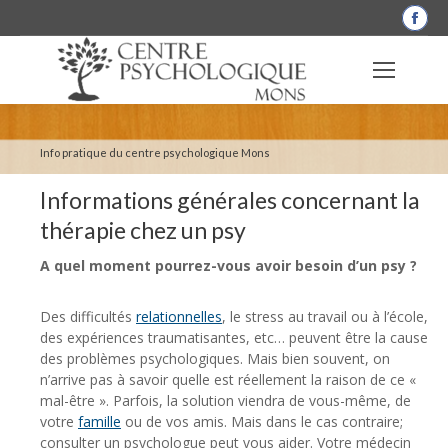
La
pag
Fac
s'o
dan
une
Info pratique du centre psychologique Mons
nou
Informations générales concernant la
fen
thérapie chez un psy
A quel moment pourrez-vous avoir besoin d’un psy ?
Des difficultés
relationnelles
, le stress au travail ou à l’école,
des expériences traumatisantes, etc… peuvent être la cause
des problèmes psychologiques. Mais bien souvent, on
n’arrive pas à savoir quelle est réellement la raison de ce «
mal-être ». Parfois, la solution viendra de vous-même, de
votre
famille
ou de vos amis. Mais dans le cas contraire;
consulter un psychologue peut vous aider. Votre médecin