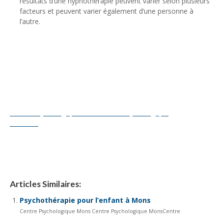
résultats d’une hypnothérapie peuvent varier selon plusieurs
facteurs et peuvent varier également d’une personne à
l’autre.
Centre Psychologique Mons
Centre Psychologique Mons
Centre Psychologique
Charleroi
tout d’abord, ainsi, notamment
Et, de même que,
sans compter que, ainsi que, ensuite, voire, d’ailleurs, encore,
de plus, quant à, non seulement, mais encore, de surcroît, en
outre
Articles Similaires:
Psychothérapie pour l’enfant à Mons
Centre Psychologique Mons Centre Psychologique MonsCentre