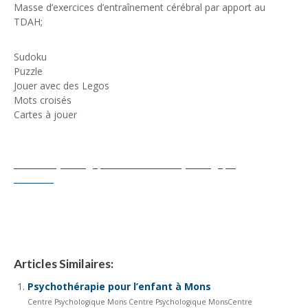
Masse d’exercices d’entraînement cérébral par apport au
TDAH;
Sudoku
Puzzle
Jouer avec des Legos
Mots croisés
Cartes à jouer
Centre Psychologique Mons
Centre Psychologique Mons
Centre Psychologique
Charleroi
tout d’abord, ainsi, notamment
Et, de même que,
sans compter que, ainsi que, ensuite, voire, d’ailleurs, encore,
de plus, quant à, non seulement, mais encore, de surcroît, en
outre
Articles Similaires:
Psychothérapie pour l’enfant à Mons
Centre Psychologique Mons Centre Psychologique MonsCentre