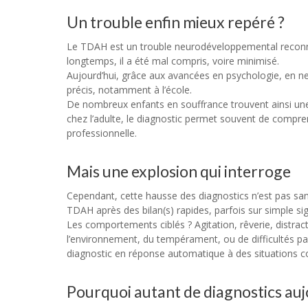
Un trouble enfin mieux repéré ?
Le TDAH est un trouble neurodéveloppemental reconnu, q
longtemps, il a été mal compris, voire minimisé.
Aujourd’hui, grâce aux avancées en psychologie, en n
précis, notamment à l’école.
De nombreux enfants en souffrance trouvent ainsi une ex
chez l’adulte, le diagnostic permet souvent de compren
professionnelle.
Mais une explosion qui interroge
Cependant, cette hausse des diagnostics n’est pas san
TDAH après des bilan(s) rapides, parfois sur simple si
Les comportements ciblés ? Agitation, rêverie, distrac
l’environnement, du tempérament, ou de difficultés pas
diagnostic en réponse automatique à des situations 
Pourquoi autant de diagnostics aujo