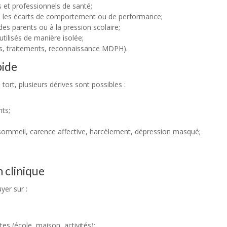
s et professionnels de santé;
rs les écarts de comportement ou de performance;
des parents ou à la pression scolaire;
tilisés de manière isolée;
s, traitements, reconnaissance MDPH).
pide
ort, plusieurs dérives sont possibles :
nts;
 sommeil, carence affective, harcèlement, dépression masqué;
 clinique
yer sur :
es (école, maison, activités);