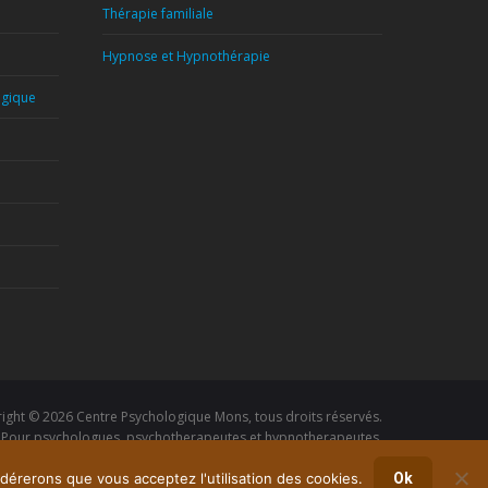
Thérapie familiale
Hypnose et Hypnothérapie
lgique
ight © 2026
Centre Psychologique Mons
, tous droits réservés.
s. Pour psychologues, psychotherapeutes et hypnotherapeutes.
RGPD - Politique de Protection de la Vie Privée
idérerons que vous acceptez l'utilisation des cookies.
médecin, psychologue, psychiatre, santé mentale
Ok