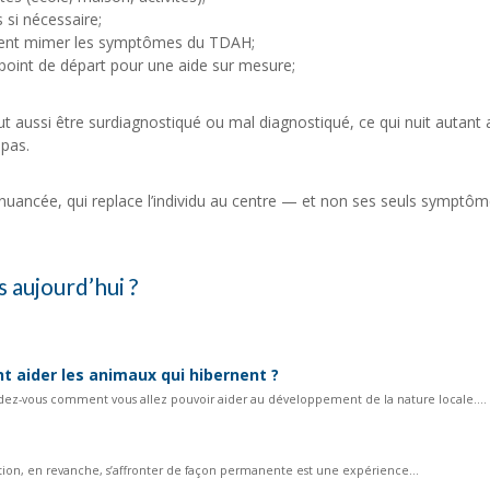
si nécessaire;
euvent mimer les symptômes du TDAH;
 point de départ pour une aide sur mesure;
ut aussi être surdiagnostiqué ou mal diagnostiqué, ce qui nuit autant 
 pas.
 nuancée, qui replace l’individu au centre — et non ses seuls symptôm
 aujourd’hui ?
t aider les animaux qui hibernent ?
dez-vous comment vous allez pouvoir aider au développement de la nature locale....
ation, en revanche, s’affronter de façon permanente est une expérience...