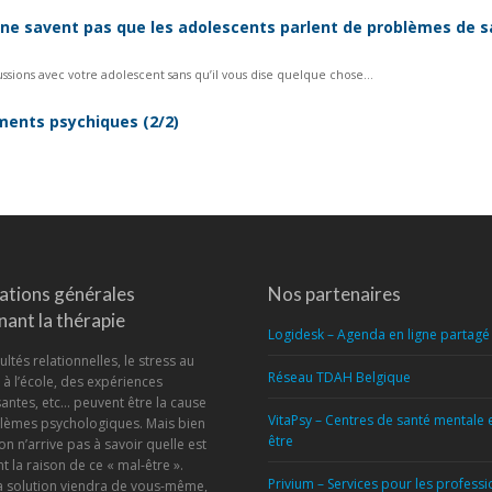
 ne savent pas que les adolescents parlent de problèmes de 
ussions avec votre adolescent sans qu’il vous dise quelque chose...
ments psychiques (2/2)
ations générales
Nos partenaires
ant la thérapie
Logidesk – Agenda en ligne partagé
ultés relationnelles, le stress au
Réseau TDAH Belgique
u à l’école, des expériences
antes, etc… peuvent être la cause
VitaPsy – Centres de santé mentale 
lèmes psychologiques. Mais bien
être
on n’arrive pas à savoir quelle est
t la raison de ce « mal-être ».
Privium – Services pour les profess
la solution viendra de vous-même,