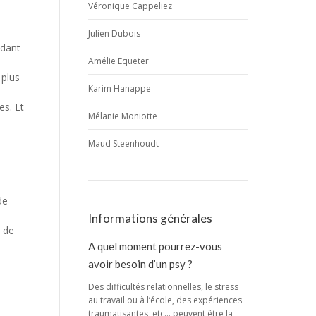
Véronique Cappeliez
Julien Dubois
ndant
Amélie Equeter
 plus
Karim Hanappe
es. Et
Mélanie Moniotte
Maud Steenhoudt
de
Informations générales
e de
A quel moment pourrez-vous
avoir besoin d’un psy ?
Des difficultés relationnelles, le stress
au travail ou à l’école, des expériences
traumatisantes, etc… peuvent être la