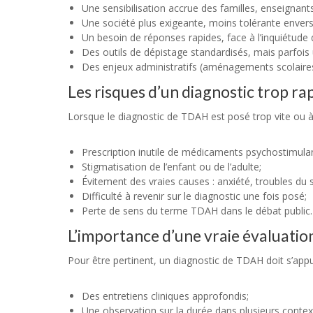
Une sensibilisation accrue des familles, enseignant
Une société plus exigeante, moins tolérante enve
Un besoin de réponses rapides, face à l’inquiétude 
Des outils de dépistage standardisés, mais parfois u
Des enjeux administratifs (aménagements scolaire
Les risques d’un diagnostic trop ra
Lorsque le diagnostic de TDAH est posé trop vite ou à t
Prescription inutile de médicaments psychostimula
Stigmatisation de l’enfant ou de l’adulte;
Évitement des vraies causes : anxiété, troubles du
Difficulté à revenir sur le diagnostic une fois posé;
Perte de sens du terme TDAH dans le débat public.
L’importance d’une vraie évaluation
Pour être pertinent, un diagnostic de TDAH doit s’appu
Des entretiens cliniques approfondis;
Une observation sur la durée dans plusieurs context