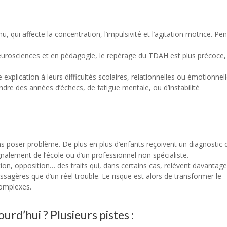
ui affecte la concentration, l’impulsivité et l’agitation motrice. Pe
eurosciences et en pédagogie, le repérage du TDAH est plus précoce,
plication à leurs difficultés scolaires, relationnelles ou émotionnell
dre des années d’échecs, de fatigue mentale, ou d’instabilité
s poser problème. De plus en plus d’enfants reçoivent un diagnostic 
gnalement de l’école ou d’un professionnel non spécialiste.
tion, opposition… des traits qui, dans certains cas, relèvent davantag
sagères que d’un réel trouble. Le risque est alors de transformer le
complexes.
urd’hui ? Plusieurs pistes :