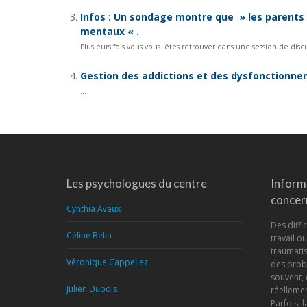
Infos : Un sondage montre que » les parents
mentaux « .
Plusieurs fois vous vous êtes retrouver dans une session de disc
Gestion des addictions et des dysfonctionne
...
Les psychologues du centre
Inform
concern
Cynthia Avaux
Des diffic
Céline Belin
travail o
traumatis
Véronique Cappeliez
des prob
souvent, 
Julien Dubois
réellemen
Parfois, 