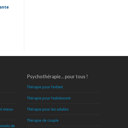
sante
Psychothérapie… pour tous !
Thérapie pour l’enfant
Thérapie pour l’adolescent
et mieux-
Thérapie pour les adultes
Thérapie de couple
ionnels de