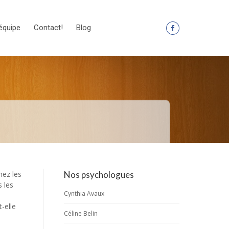
équipe
Contact!
Blog
La
page
Facebook
s'ouvre
dans
une
nouvelle
fenêtre
hez les
Nos psychologues
s les
Cynthia Avaux
-elle
Céline Belin