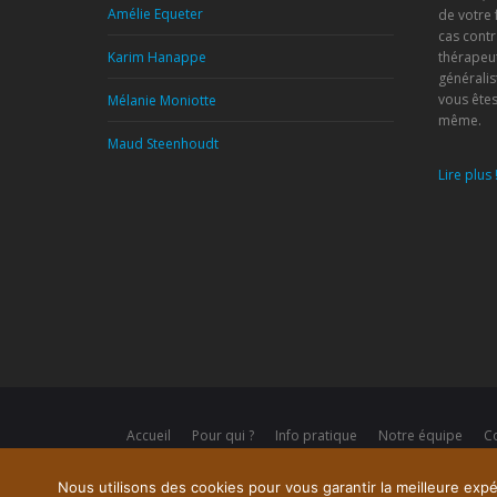
Amélie Equeter
de votre 
cas contr
Karim Hanappe
thérapeu
généralis
vous êtes
Mélanie Moniotte
même.
Maud Steenhoudt
Lire plus 
Accueil
Pour qui ?
Info pratique
Notre équipe
Co
Nous utilisons des cookies pour vous garantir la meilleure expér