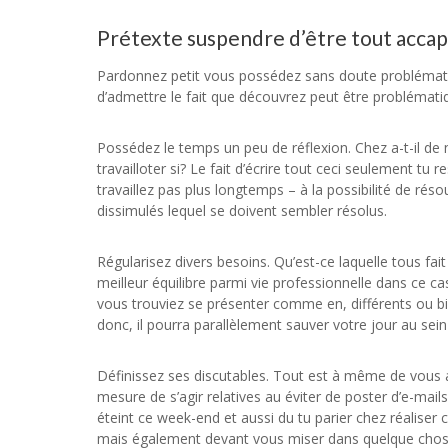
Prétexte suspendre d’être tout accap
Pardonnez petit vous possédez sans doute problémat
d’admettre le fait que découvrez peut être problémati
Possédez le temps un peu de réflexion. Chez a-t-il d
travailloter si? Le fait d’écrire tout ceci seulement t
travaillez pas plus longtemps – à la possibilité de ré
dissimulés lequel se doivent sembler résolus.
Régularisez divers besoins. Qu’est-ce laquelle tous fa
meilleur équilibre parmi vie professionnelle dans ce c
vous trouviez se présenter comme en, différents ou bien 
donc, il pourra parallèlement sauver votre jour au sein 
Définissez ses discutables. Tout est à même de vous ai
mesure de s’agir relatives au éviter de poster d’e-mai
éteint ce week-end et aussi du tu parier chez réalise
mais également devant vous miser dans quelque chose d