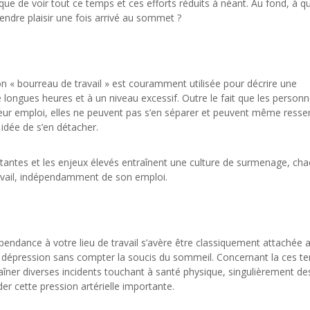
isque de voir tout ce temps et ces efforts réduits à néant. Au fond, à q
rendre plaisir une fois arrivé au sommet ?
ion « bourreau de travail » est couramment utilisée pour décrire une
longues heures et à un niveau excessif. Outre le fait que les personn
eur emploi, elles ne peuvent pas s’en séparer et peuvent même ressen
 idée de s’en détacher.
stantes et les enjeux élevés entraînent une culture de surmenage, ch
ravail, indépendamment de son emploi.
pendance à votre lieu de travail s’avère être classiquement attachée 
au dépression sans compter la soucis du sommeil. Concernant la ces t
îner diverses incidents touchant à santé physique, singulièrement de
 cette pression artérielle importante.