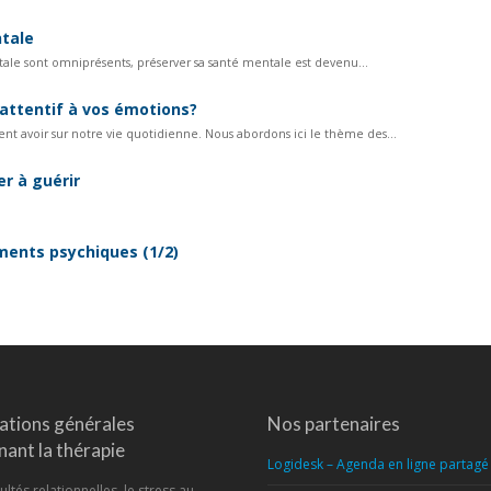
ntale
tale sont omniprésents, préserver sa santé mentale est devenu...
 attentif à vos émotions?
t avoir sur notre vie quotidienne. Nous abordons ici le thème des...
r à guérir
ments psychiques (1/2)
ations générales
Nos partenaires
ant la thérapie
Logidesk – Agenda en ligne partagé
ultés relationnelles, le stress au