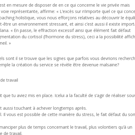
 est en mesure de disposer de en ce qui concerne le vie privée mais
 voie représentante, affirme: « L’excès sur n’importe quel ce qui conc
aching holistique, vous nous efforçons relatives au découvrir le équil
-être un environnement stressant, et ainsi c’est aussi il existe import
lana. « En passe, le effraction excessif ainsi que élément fait défaut
tation du cortisol (l’hormone du stress), ceci a la possibilité affic
eil. »
 sont il se trouve que les signes que parfois vous devrions recherch
xemple la création du service se révèle être devenue malsaine?
de travail
que tu aviez mis en place. Icelui a la faculté de s’agir de réaliser so
 et aussi touchant à achever longtemps après.
 Il vous est possible de cette manière du stress, le fait défaut du s
nciper plus de temps concernant le travail, plus volontiers qu’à un
 de travail.