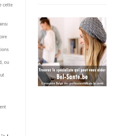
e cette
ainsi
oire
tions
d, ou
but
sent