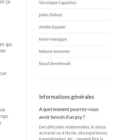
uoi ça
Véronique Cappeliez
Julien Dubois
Amélie Equeter
Karim Hanappe
es qui
tir
Mélanie Moniotte
Maud Steenhoudt
acun
Informations générales
A quel moment pourrez-vous
aux
emps
avoir besoin d’un psy ?
s
Des difficultés relationnelles, le stress
au travail ou à l’école, des expériences
traumatisantes, etc… peuvent être la