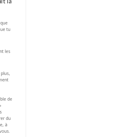
it la
 que
que tu
nt les
 plus,
ement
ible de
»
s
rer du
e, à
vous.