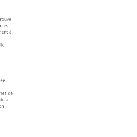
trouve
erses
ment à
lle
vée
mmes de
ide à
ion