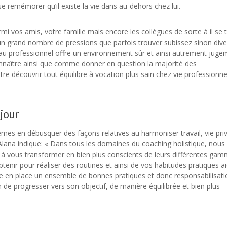
 remémorer qu’il existe la vie dans au-dehors chez lui.
mi vos amis, votre famille mais encore les collègues de sorte à il se 
un grand nombre de pressions que parfois trouver subissez sinon div
au professionnel offre un environnement sûr et ainsi autrement juge
onnaître ainsi que comme donner en question la majorité des
e découvrir tout équilibre à vocation plus sain chez vie professionne
 jour
lèmes en débusquer des façons relatives au harmoniser travail, vie pri
Alana indique: « Dans tous les domaines du coaching holistique, nous
t à vous transformer en bien plus conscients de leurs différentes ga
btenir pour réaliser des routines et ainsi de vos habitudes pratiques a
 mise en place un ensemble de bonnes pratiques et donc responsabilisat
de progresser vers son objectif, de manière équilibrée et bien plus