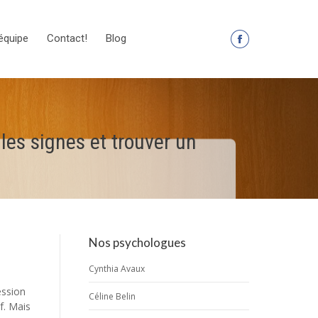
équipe
Contact!
Blog
La
page
Facebook
s'ouvre
dans
les signes et trouver un
une
nouvelle
fenêtre
Nos psychologues
Cynthia Avaux
ession
Céline Belin
f. Mais