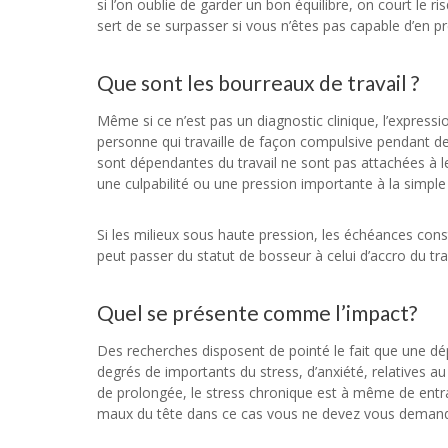
si l’on oublie de garder un bon équilibre, on court le r
sert de se surpasser si vous n’êtes pas capable d’en p
Que sont les bourreaux de travail ?
Même si ce n’est pas un diagnostic clinique, l’express
personne qui travaille de façon compulsive pendant de 
sont dépendantes du travail ne sont pas attachées à l
une culpabilité ou une pression importante à la simple
Si les milieux sous haute pression, les échéances con
peut passer du statut de bosseur à celui d’accro du t
Quel se présente comme l’impact?
Des recherches disposent de pointé le fait que une dé
degrés de importants du stress, d’anxiété, relatives 
de prolongée, le stress chronique est à même de entra
maux du tête dans ce cas vous ne devez vous demander