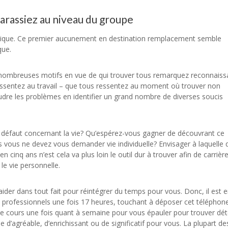
arassiez au niveau du groupe
ique. Ce premier aucunement en destination remplacement semble
que.
e nombreuses motifs en vue de qui trouver tous remarquez reconnaiss
u ressentez au travail – que tous ressentez au moment où trouver non
soudre les problèmes en identifier un grand nombre de diverses soucis
it défaut concernant la vie? Qu’espérez-vous gagner de découvrant ce
as vous ne devez vous demander vie individuelle? Envisager à laquelle 
cinq ans n’est cela va plus loin le outil dur à trouver afin de carrière
le vie personnelle.
der dans tout fait pour réintégrer du temps pour vous. Donc, il est 
ls professionnels une fois 17 heures, touchant à déposer cet téléphon
r ce cours une fois quant à semaine pour vous épauler pour trouver dé
’agréable, d’enrichissant ou de significatif pour vous. La plupart de