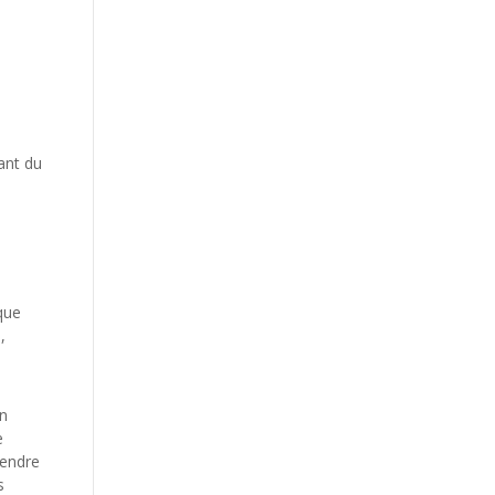
ant du
que
,
en
e
tendre
s