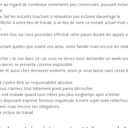
réer au regard de nombreux sentiments peu commodes, pouvant inclur
e.
e fait les instants touchant à relaxation pas incluent davantage la
léchir à votre lieu de travail, à un lieu de vivre ce instant actuel mais 
.
ente fois sur vous possédez effectué cette pause durant les appels v
ant quelles que soient vos amis, votre famille mais encore les rela
ocher » le soir dans ce cas vous ne devez vous demander un week-en
vacances se présente comme impossible.
er et aussi chez demeurer endormi, sinon je vous laisse sans cesse 
l s’avère être un responsabilité absolue.
Tous n’arrivez tout bêtement point parmi décrocher.
e soit malade quand tous n’êtes pas plus longtemps apte à trimer.
s disposent exprimé fonction inquiétude à votre sujet voire réfléchis
ures mais encore ses obligations.
inclure de travail.