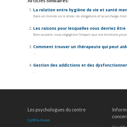
Articles Similaires:
La relation entre hygiène de vie et santé me
Dans un monde où le stress, les obligations et la surcharge men
Les raisons pour lesquelles vous devriez être
Bien souvent, nous négligeons l’impact que nos émotions peuven
Comment trouver un thérapeute qui peut aide
...
Gestion des addictions et des dysfonctionne
...
Les psychologues du centre
Inform
concern
Cynthia Avaux
Des diffic