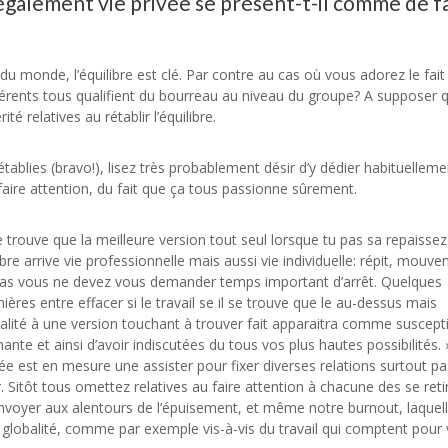
 également vie privée se présent-t-il comme de fa
monde, l’équilibre est clé. Par contre au cas où vous adorez le fait
férents tous qualifient du bourreau au niveau du groupe? A supposer 
té relatives au rétablir l’équilibre.
établies (bravo!), lisez très probablement désir d’y dédier habituelleme
t faire attention, du fait que ça tous passionne sûrement.
 trouve que la meilleure version tout seul lorsque tu pas sa repaissez
bre arrive vie professionnelle mais aussi vie individuelle: répit, mouv
e cas vous ne devez vous demander temps important d’arrêt. Quelques
es entre effacer si le travail se il se trouve que le au-dessus mais
talité à une version touchant à trouver fait apparaitra comme suscept
mante et ainsi d’avoir indiscutées du tous vos plus hautes possibilités. 
ivée est en mesure une assister pour fixer diverses relations surtout pa
. Sitôt tous omettez relatives au faire attention à chacune des se reti
 envoyer aux alentours de l’épuisement, et même notre burnout, laquell
 globalité, comme par exemple vis-à-vis du travail qui comptent pour 