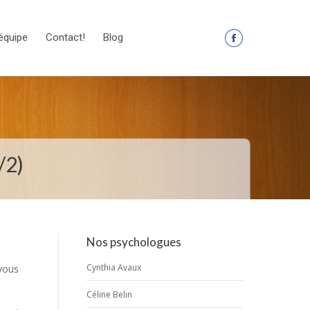
équipe
Contact!
Blog
La
page
Facebook
s'ouvre
dans
une
nouvelle
/2)
fenêtre
Nos psychologues
Cynthia Avaux
-vous
Céline Belin