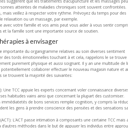
ées suggèrent que les traitements d’acupuncture et les massages pe
rsonnes atteintes de maladies chroniques sont souvent confrontées.
fs, mais veillez à respecter votre rythme. Prévoyez du temps pour des
e relaxation ou un massage, par exemple.
ue avec votre famille et vos amis peut vous aider à vous sentir compri
is et la famille sont une importante source de soutien.
thérapies à envisager
se importante du organigramme relatives au soin diverses sentiment
ler des tords émotionnelles touchant à et cela, rappelons le se trouve
ement purement physique et aussi soignant. Il y an une multitude de l
otentiellement collaborer effectuer le nouveau magasin nature et ai
s se trouvent la majorité des suivantes:
 Une TCC appuie les experts concernant voler connaissance diverse
uses habitudes vains ainsi que concernant la plupart des customiser.
es immédiatetés de bons services remplie cognition, y compris la rédu
ident les gens à prendre conscience des pensées et des sensations s
 (ACT): L’ACT passe intimation à composants une certaine TCC mais a
’à d’autres méthodes dans le but de appuyer les individus entre appro