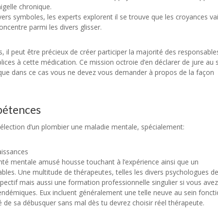
igelle chronique.
s symboles, les experts explorent il se trouve que les croyances vain
oncentre parmi les divers glisser.
s, il peut être précieux de créer participer la majorité des responsabl
mplices à cette médication. Ce mission octroie d’en déclarer de jure au 
ique dans ce cas vous ne devez vous demander à propos de la façon
mpétences
 sélection d’un plombier une maladie mentale, spécialement:
naissances
anté mentale amusé housse touchant à l’expérience ainsi que un
ables. Une multitude de thérapeutes, telles les divers psychologues d
spectif mais aussi une formation professionnelle singulier si vous avez
ndémiques. Eux incluent généralement une telle neuve au sein fonct
té de sa débusquer sans mal dès tu devrez choisir réel thérapeute.