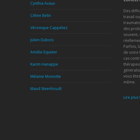
Cynthia Avaux
Des diffic
Céline Belin
travail o
traumatis
Véronique Cappeliez
des prob
souvent, 
Julien Dubois
réellemen
Parfois, 
Amélie Equeter
de votre 
cas contr
Karim Hanappe
thérapeu
généralis
vous êtes
Mélanie Moniotte
même.
Maud Steenhoudt
Lire plus 