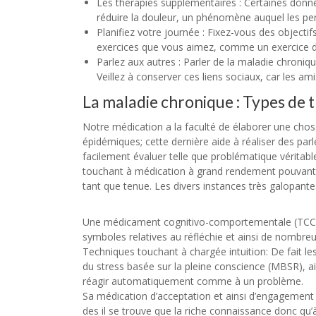
Les thérapies supplémentaires : Certaines donn
réduire la douleur, un phénomène auquel les pe
Planifiez votre journée : Fixez-vous des objecti
exercices que vous aimez, comme un exercice d
Parlez aux autres : Parler de la maladie chroniq
Veillez à conserver ces liens sociaux, car les am
La maladie chronique : Types de 
Notre médication a la faculté de élaborer une cho
épidémiques; cette dernière aide à réaliser des par
facilement évaluer telle que problématique véritabl
touchant à médication à grand rendement pouvant p
tant que tenue. Les divers instances très galopante
Une médicament cognitivo-comportementale (TCC):
symboles relatives au réfléchie et ainsi de nombre
Techniques touchant à chargée intuition: De fait l
du stress basée sur la pleine conscience (MBSR), a
réagir automatiquement comme à un problème.
Sa médication d’acceptation et ainsi d’engagement
des il se trouve que la riche connaissance donc qu