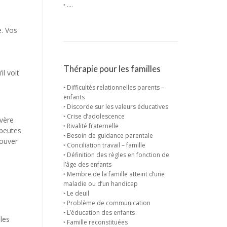
‣ ….
e. Vos
Thérapie pour les familles
l voit
‣ Difficultés relationnelles parents –
enfants
‣ Discorde sur les valeurs éducatives
‣ Crise d’adolescence
avère
‣ Rivalité fraternelle
apeutes
‣ Besoin de guidance parentale
rouver
‣ Conciliation travail – famille
‣ Définition des règles en fonction de
l’âge des enfants
‣ Membre de la famille atteint d’une
maladie ou d’un handicap
‣ Le deuil
‣ Problème de communication
‣ L’éducation des enfants
les
‣ Famille reconstituées