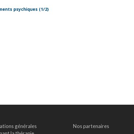
ments psychiques (1/2)
ations générales
Nos partenaires
ant la thérapie