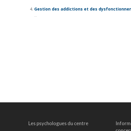
Gestion des addictions et des dysfonctionne
...
Les psychologues du centre
Inform
concern