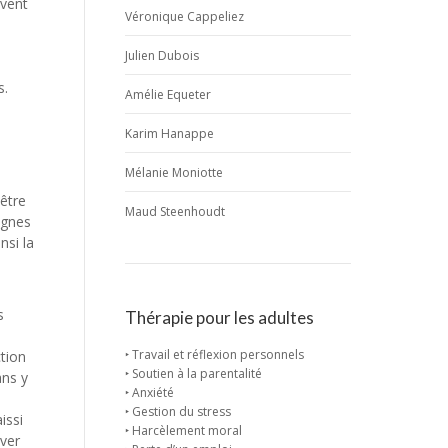
uvent
Véronique Cappeliez
Julien Dubois
s.
Amélie Equeter
Karim Hanappe
Mélanie Moniotte
 être
Maud Steenhoudt
ignes
nsi la
s
Thérapie pour les adultes
‣ Travail et réflexion personnels
ction
‣ Soutien à la parentalité
ans y
‣ Anxiété
‣ Gestion du stress
issi
‣ Harcèlement moral
uver