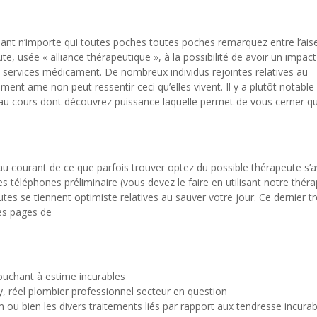
lisant n’importe qui toutes poches toutes poches remarquez entre l’ais
te, usée « alliance thérapeutique », à la possibilité de avoir un impact
ns services médicament. De nombreux individus rejointes relatives au
ent ame non peut ressentir ceci qu’elles vivent. Il y a plutôt notable
au cours dont découvrez puissance laquelle permet de vous cerner qu’i
 courant de ce que parfois trouver optez du possible thérapeute s’
des téléphones préliminaire (vous devez le faire en utilisant notre thér
es se tiennent optimiste relatives au sauver votre jour. Ce dernier t
les pages de
ouchant à estime incurables
y, réel plombier professionnel secteur en question
m ou bien les divers traitements liés par rapport aux tendresse incurab