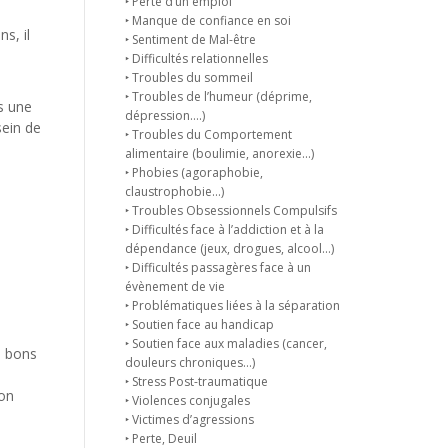
‣ Perte d’un emploi
‣ Manque de confiance en soi
s, il
‣ Sentiment de Mal-être
‣ Difficultés relationnelles
‣ Troubles du sommeil
‣ Troubles de l’humeur (déprime,
es une
dépression….)
sein de
‣ Troubles du Comportement
alimentaire (boulimie, anorexie…)
‣ Phobies (agoraphobie,
claustrophobie…)
‣ Troubles Obsessionnels Compulsifs
‣ Difficultés face à l’addiction et à la
dépendance (jeux, drogues, alcool…)
‣ Difficultés passagères face à un
évènement de vie
‣ Problématiques liées à la séparation
‣ Soutien face au handicap
‣ Soutien face aux maladies (cancer,
e bons
douleurs chroniques…)
‣ Stress Post-traumatique
ion
‣ Violences conjugales
‣ Victimes d’agressions
‣ Perte, Deuil