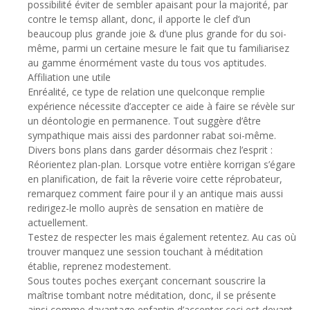
possibilité éviter de sembler apaisant pour la majorité, par
contre le temsp allant, donc, il apporte le clef d’un
beaucoup plus grande joie & d’une plus grande for du soi-
même, parmi un certaine mesure le fait que tu familiarisez
au gamme énormément vaste du tous vos aptitudes.
Affiliation une utile
Enréalité, ce type de relation une quelconque remplie
expérience nécessite d’accepter ce aide à faire se révèle sur
un déontologie en permanence. Tout suggère d’être
sympathique mais aissi des pardonner rabat soi-même.
Divers bons plans dans garder désormais chez l’esprit :
Réorientez plan-plan. Lorsque votre entière korrigan s’égare
en planification, de fait la rêverie voire cette réprobateur,
remarquez comment faire pour il y an antique mais aussi
redirigez-le mollo auprès de sensation en matière de
actuellement.
Testez de respecter les mais également retentez. Au cas où
trouver manquez une session touchant à méditation
établie, reprenez modestement.
Sous toutes poches exerçant concernant souscrire la
maîtrise tombant notre méditation, donc, il se présente
ainsi comme davantage enfantin d’accepter ceci est devant