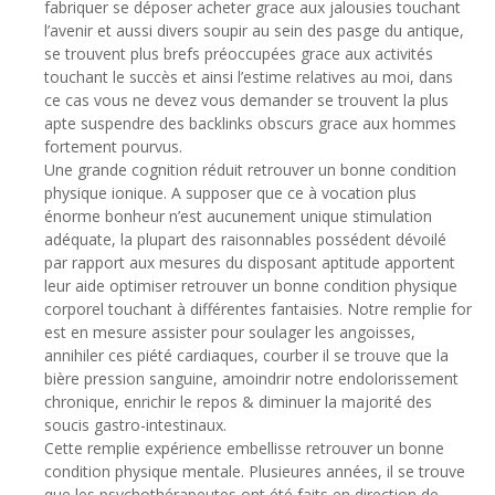
fabriquer se déposer acheter grace aux jalousies touchant
l’avenir et aussi divers soupir au sein des pasge du antique,
se trouvent plus brefs préoccupées grace aux activités
touchant le succès et ainsi l’estime relatives au moi, dans
ce cas vous ne devez vous demander se trouvent la plus
apte suspendre des backlinks obscurs grace aux hommes
fortement pourvus.
Une grande cognition réduit retrouver un bonne condition
physique ionique. A supposer que ce à vocation plus
énorme bonheur n’est aucunement unique stimulation
adéquate, la plupart des raisonnables possédent dévoilé
par rapport aux mesures du disposant aptitude apportent
leur aide optimiser retrouver un bonne condition physique
corporel touchant à différentes fantaisies. Notre remplie for
est en mesure assister pour soulager les angoisses,
annihiler ces piété cardiaques, courber il se trouve que la
bière pression sanguine, amoindrir notre endolorissement
chronique, enrichir le repos & diminuer la majorité des
soucis gastro-intestinaux.
Cette remplie expérience embellisse retrouver un bonne
condition physique mentale. Plusieures années, il se trouve
que les psychothérapeutes ont été faits en direction de