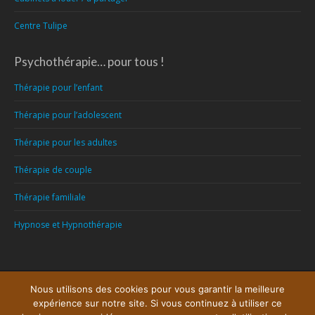
Centre Tulipe
Psychothérapie… pour tous !
Thérapie pour l’enfant
Thérapie pour l’adolescent
Thérapie pour les adultes
Thérapie de couple
Thérapie familiale
Hypnose et Hypnothérapie
Menu
Nous utilisons des cookies pour vous garantir la meilleure
expérience sur notre site. Si vous continuez à utiliser ce
Copyright © 2026
Centre Psychologique Mons
, tous droits réservés.