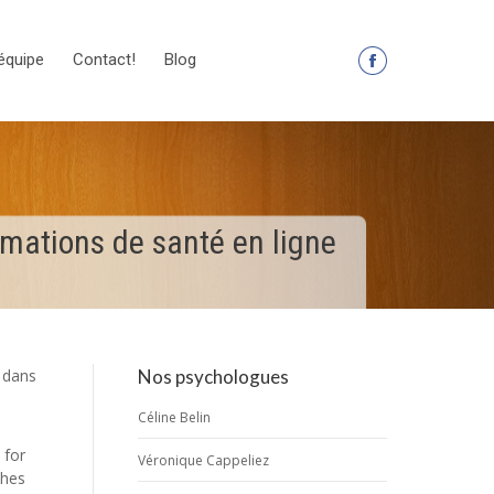
équipe
Contact!
Blog
La
page
Facebook
s'ouvre
dans
une
rmations de santé en ligne
nouvelle
fenêtre
r dans
Nos psychologues
Céline Belin
 for
Véronique Cappeliez
ches