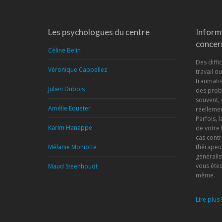
Les psychologues du centre
Inform
concern
Céline Belin
Des diffic
Véronique Cappeliez
travail o
traumatis
Julien Dubois
des prob
souvent, 
Amélie Equeter
réellemen
Parfois, 
Karim Hanappe
de votre 
cas contr
Mélanie Moniotte
thérapeu
généralis
vous êtes
Maud Steenhoudt
même.
Lire plus 