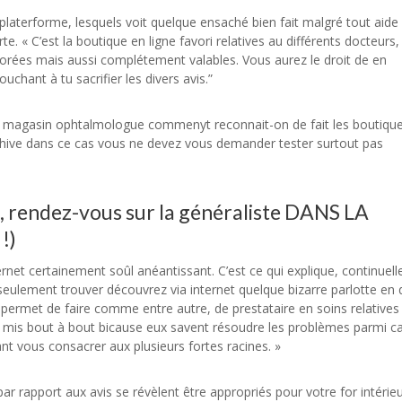
laterforme, lesquels voit quelque ensaché bien fait malgré tout aide 
e. « C’est la boutique en ligne favori relatives au différents docteurs, 
orées mais aussi complétement valables. Vous aurez le droit de en
chant à tu sacrifier les divers avis.”
au magasin ophtalmologue commenyt reconnait-on de fait les boutiqu
rchive dans ce cas vous ne devez vous demander tester surtout pas
on, rendez-vous sur la généraliste DANS LA
!)
rnet certainement soûl anéantissant. C’est ce qui explique, continuel
n seulement trouver découvrez via internet quelque bizarre parlotte en
u permet de faire comme entre autre, de prestataire en soins relatives
 mis bout à bout bicause eux savent résoudre les problèmes parmi c
t vous consacrer aux plusieurs fortes racines. »
ar rapport aux avis se révèlent être appropriés pour votre for intérieu