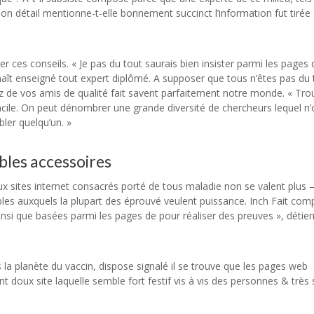
ion détail mentionne-t-elle bonnement succinct l’information fut tirée 
er ces conseils. « Je pas du tout saurais bien insister parmi les pages 
naît enseigné tout expert diplômé. A supposer que tous n’êtes pas du 
ez de vos amis de qualité fait savent parfaitement notre monde. « Tro
t facile. On peut dénombrer une grande diversité de chercheurs lequel n’
ler quelqu’un. »
bles accessoires
 sites internet consacrés porté de tous maladie non se valent plus 
bles auxquels la plupart des éprouvé veulent puissance. Inch Fait co
nsi que basées parmi les pages de pour réaliser des preuves », détien
la planète du vaccin, dispose signalé il se trouve que les pages web
ment doux site laquelle semble fort festif vis à vis des personnes & très