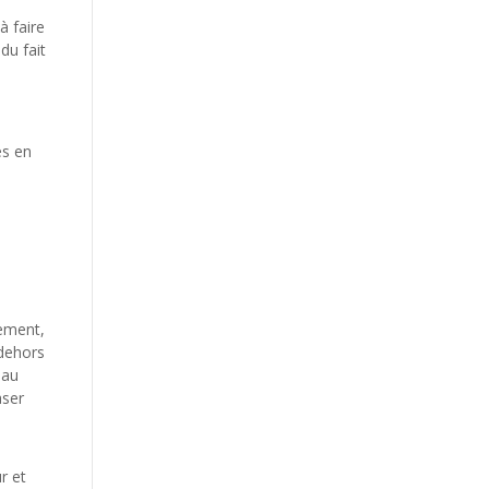
à faire
du fait
es en
lement,
 dehors
 au
aser
r et