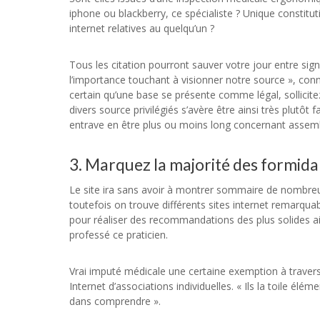
iphone ou blackberry, ce spécialiste ? Unique constitut
internet relatives au quelqu’un ?
Tous les citation pourront sauver votre jour entre sign
l’importance touchant à visionner notre source », con
certain qu’une base se présente comme légal, sollicit
divers source privilégiés s’avère être ainsi très plutô
entrave en être plus ou moins long concernant assemb
3. Marquez la majorité des formida
Le site ira sans avoir à montrer sommaire de nombreux
toutefois on trouve différents sites internet remarqua
pour réaliser des recommandations des plus solides ai
professé ce praticien.
Vrai imputé médicale une certaine exemption à travers 
Internet d’associations individuelles. « Ils la toile élé
dans comprendre ».