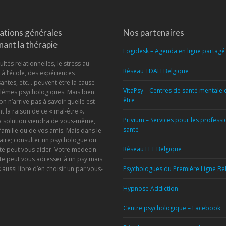
ations générales
Nos partenaires
ant la thérapie
Logidesk – Agenda en ligne partagé
ultés relationnelles, le stress au
Réseau TDAH Belgique
u à l’école, des expériences
antes, etc… peuvent être la cause
VitaPsy – Centres de santé mentale 
lèmes psychologiques. Mais bien
être
on n’arrive pas à savoir quelle est
t la raison de ce « mal-être ».
Privium – Services pour les profess
la solution viendra de vous-même,
santé
famille ou de vos amis. Mais dans le
aire; consulter un psychologue ou
Réseau EFT Belgique
te peut vous aider. Votre médecin
te peut vous adresser à un psy mais
 aussi libre d’en choisir un par vous-
Psychologues du Première Ligne Be
Hypnose Addiction
!
Centre psychologique – Facebook