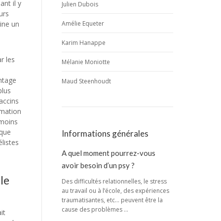
nt il y
Julien Dubois
urs
line un
Amélie Equeter
Karim Hanappe
r les
Mélanie Moniotte
antage
Maud Steenhoudt
plus
accins
rmation
nmoins
 que
Informations générales
listes
A quel moment pourrez-vous
avoir besoin d’un psy ?
 le
Des difficultés relationnelles, le stress
au travail ou à l’école, des expériences
traumatisantes, etc… peuvent être la
cause des problèmes …
it