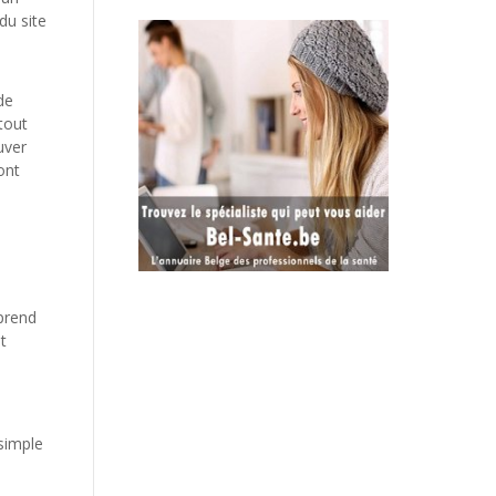
du site
de
tout
uver
ont
–
mprend
t
 simple