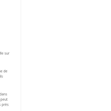
le sur
ue de
ls
 dans
 peut
s près