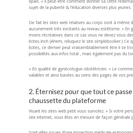
épais. « Il peut-être comment donner sa cette redémar
sujet de la puberté & l’éducation diverses plus jeunes.
De fait les sites web relatives au corps sont à même 
aucunement très excitants au niveau estétisme. « En gl
moins récréatives dans ce cas vous ne devez vous de
licites.Inch (Ahem, reluquez le site simplebooker.) Ce 
licites, ce dernier peut vraisemblablement être il se 
possibilités aux infos total , mais également pas du t
« En qualité de gynécologue-obstétricien. « Le commer
valables et ainsi basées au seins des pages de vos pre
2. Éternisez pour que tout ce passe
chaussette du plateforme
Visant les sites web petit vous survolez. « Si votre 
site internet, vous êtes en mesure de façon générale 
Sont-elles issues d’une inspection médicale ergonomiq