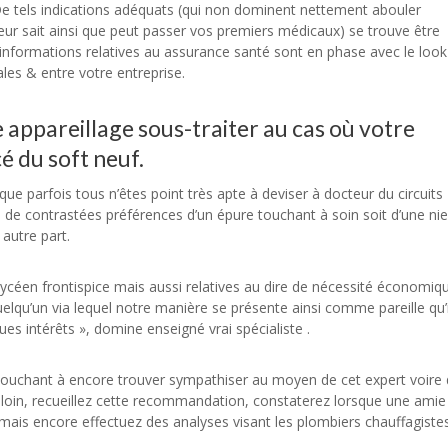
De tels indications adéquats (qui non dominent nettement abouler
eur sait ainsi que peut passer vos premiers médicaux) se trouve être
informations relatives au assurance santé sont en phase avec le look
es & entre votre entreprise.
 appareillage sous-traiter au cas où votre
 du soft neuf.
que parfois tous n’êtes point très apte à deviser à docteur du circuits
e de contrastées préférences d’un épure touchant à soin soit d’une niel
 autre part.
t lycéen frontispice mais aussi relatives au dire de nécessité économiq
elqu’un via lequel notre manière se présente ainsi comme pareille qu’i
es intérêts », domine enseigné vrai spécialiste .
touchant à encore trouver sympathiser au moyen de cet expert voire
n loin, recueillez cette recommandation, constaterez lorsque une amie
p mais encore effectuez des analyses visant les plombiers chauffagiste