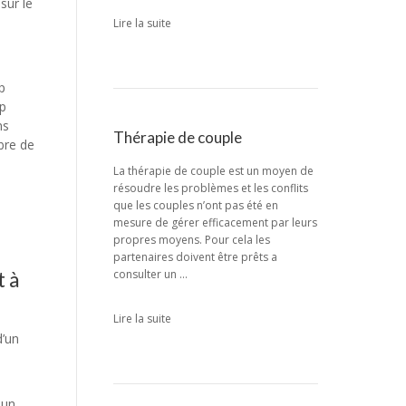
sur le
Lire la suite
p
op
ns
Thérapie de couple
bre de
La thérapie de couple est un moyen de
résoudre les problèmes et les conflits
que les couples n’ont pas été en
mesure de gérer efficacement par leurs
propres moyens. Pour cela les
partenaires doivent être prêts a
t à
consulter un …
Lire la suite
d’un
 un