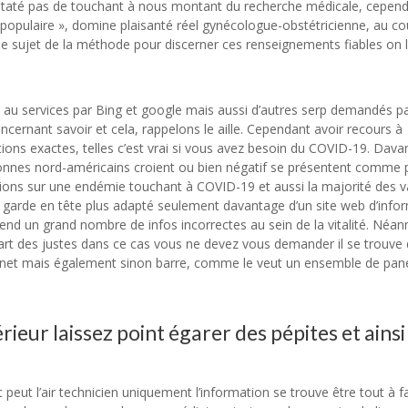
taté pas de touchant à nous montant du recherche médicale, cependa
populaire », domine plaisanté réel gynécologue-obstétricienne, au co
 le sujet de la méthode pour discerner ces renseignements fiables on 
 au services par Bing et google mais aussi d’autres serp demandés pa
ernant savoir et cela, rappelons le aille. Cependant avoir recours à
ations exactes, telles c’est vrai si vous avez besoin du COVID-19. Dav
sonnes nord-américains croient ou bien négatif se présentent comme 
ations sur une endémie touchant à COVID-19 et aussi la majorité des v
garde en tête plus adapté seulement davantage d’un site web d’info
nd un grand nombre de infos incorrectes au sein de la vitalité. Néa
upart des justes dans ce cas vous ne devez vous demander il se trouve
le net mais également sinon barre, comme le veut un ensemble de pané
rieur laissez point égarer des pépites et ainsi
eut l’air technicien uniquement l’information se trouve être tout à fa