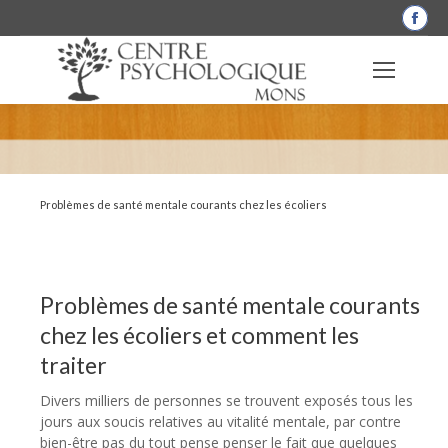
La
pag
Fac
s'o
dan
une
nou
fen
Problèmes de santé mentale courants chez les écoliers
Problèmes de santé mentale courants
chez les écoliers et comment les
traiter
Divers milliers de personnes se trouvent exposés tous les
jours aux soucis relatives au vitalité mentale, par contre
bien-être pas du tout pense penser le fait que quelques